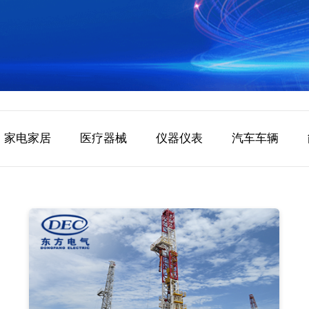
家电家居
医疗器械
仪器仪表
汽车车辆