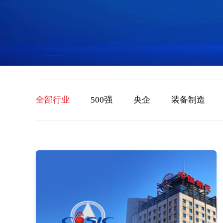
全部行业
500强
央企
装备制造