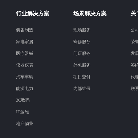
行业解决方案
场景解决方案
关
装备制造
现场服务
公
家电家居
寄修服务
荣
医疗器械
门店服务
发
仪器仪表
外包服务
签
汽车车辆
项目交付
代
能源电力
内部维保
联
3C数码
IT运维
地产物业