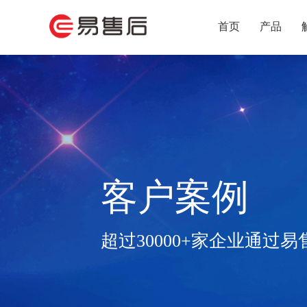
首页
产品
客户案例
超过30000+家企业通过