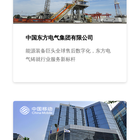
中国东方电气集团有限公司
能源装备巨头全球售后数字化，东方电
气铸就行业服务新标杆