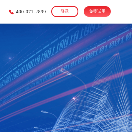
400-071-2899
登录
免费试用