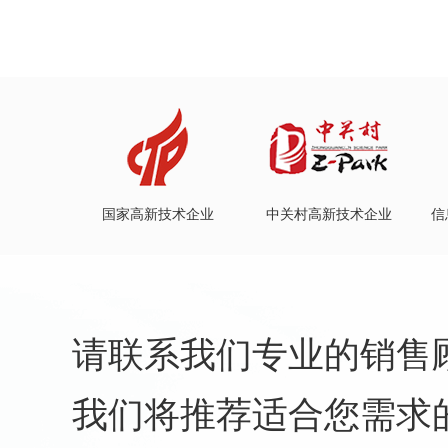
国家高新技术企业
中关村高新技术企业
信
请联系我们专业的销售
我们将推荐适合您需求