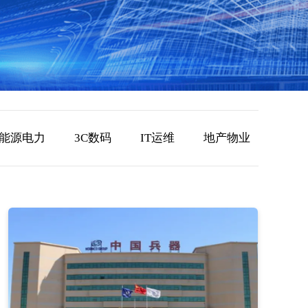
能源电力
3C数码
IT运维
地产物业