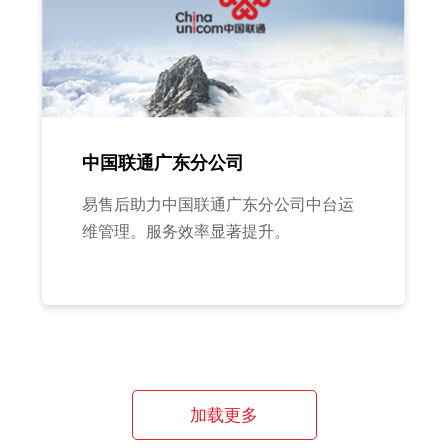
中国联通广东分公司
易售后助力中国联通广东分公司中台运
维管理。服务效率显著提升。
加载更多